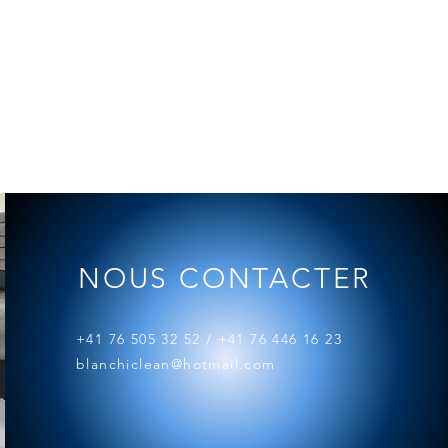
NOUS CONTACTER
+41 76 505 32 52 / +41 76 446 16 23
blanchiclean@hotmail.com