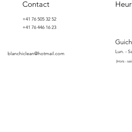
Contact
Heur
+41 76 505 32 52
+41 76 446 16 23
Guich
Lun. -
blanchiclean@hotmail.com
(Hors - sa