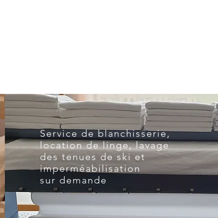
Service de blanchisserie,
location de linge, lavage
des tenues de ski et
imperméabilisation​​​​​
sur demande